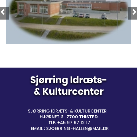
SJØRRING IDRÆTS-& KULTURCENTER
|
HJØRNET
2 7700 THISTED
|
TLF. +45 97 97 12 17
|
EMAIL : SJOERRING-HALLEN@MAIL.DK