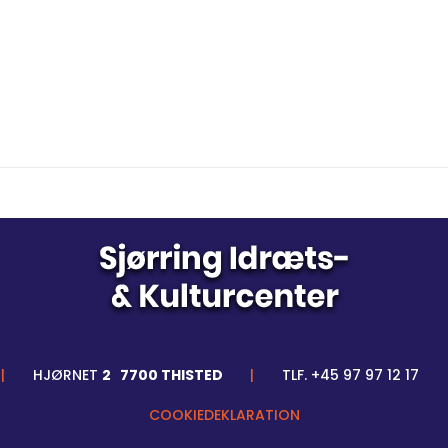
|
HJØRNET
2 7700 THISTED
|
TLF. +45 97 97 12 17
COOKIEDEKLARATION