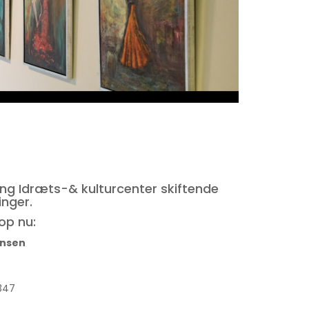
ing Idræts-& kulturcenter skiftende
inger.
top nu:
ensen
4347