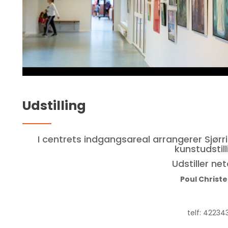
Udstilling
I centrets indgangsareal arrangerer Sjørr
kunstudstill
Udstiller ne
Poul Christ
telf: 4223